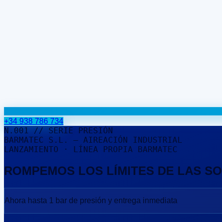
+34 938 786 734
N.001 // SERIE PRESIÓN
BARMATEC S.L. — AIREACIÓN INDUSTRIAL
LANZAMIENTO · LÍNEA PROPIA BARMATEC
ROMPEMOS LOS LÍMITES DE LAS S
Ahora hasta
1 bar
de presión y
entrega inmediata