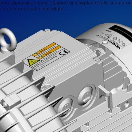
abra demasiado cara. Cuando una soplante falla o un proce
os con
stock real e inmediato.