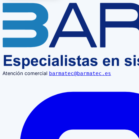
Atención comercial
barmatec@barmatec.es