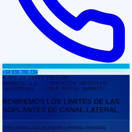
+34 938 786 734
N.001 // SERIE PRESIÓN
BARMATEC S.L. — AIREACIÓN INDUSTRIAL
LANZAMIENTO · LÍNEA PROPIA BARMATEC
ROMPEMOS LOS LÍMITES DE LAS
SOPLANTES DE CANAL LATERAL
Ahora hasta
1 bar
de presión y
entrega inmediata