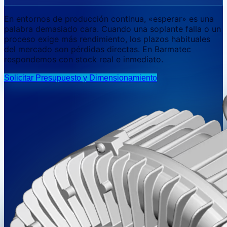
En entornos de producción continua, «esperar» es una
palabra demasiado cara. Cuando una soplante falla o un
proceso exige más rendimiento, los plazos habituales
del mercado son pérdidas directas. En Barmatec
respondemos con
stock real e inmediato.
Solicitar Presupuesto y Dimensionamiento