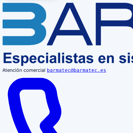
Atención comercial
barmatec@barmatec.es